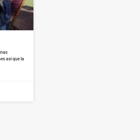
inas
es así que la